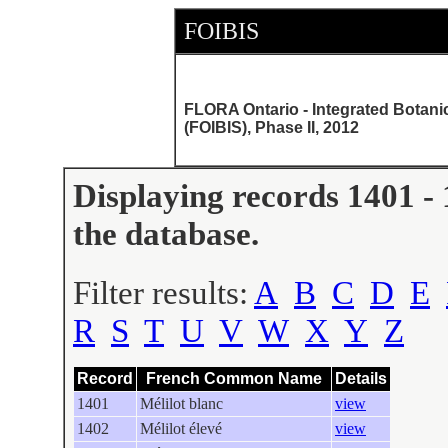
FOIBIS
FLORA Ontario - Integrated Botani
(FOIBIS), Phase II, 2012
Displaying records 1401 - 
the database.
Filter results:
A
B
C
D
E
R
S
T
U
V
W
X
Y
Z
Record
French Common Name
Details
1401
Mélilot blanc
view
1402
Mélilot élevé
view