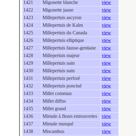
1421
Migonette blanche
view
1422
Migonette jaune
view
1423
Millepertuis ascyron
view
1424
Millepertuis de Kalm
view
1425
Millepertuis du Canada
view
1426
Millepertuis elliptique
view
1427
Millepertuis fausse-gentiane
view
1428
Millepertuis majeur
view
1429
Millepertuis nain
view
1430
Millepertuis nain
view
1431
Millepertuis perforé
view
1432
Millepertuis ponctué
view
1433
Millet commun
view
1434
Millet diffus
view
1435
Millet grand
view
1436
Mimule à fleurs entrouvertes
view
1437
Mimule musqué
view
1438
Miscanthus
view