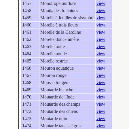
1457
Monotrope uniflore
view
1458
Montia des fontaines
view
1459
Morelle à feuilles de sisymbre
view
1460
Morelle à trois fleurs
view
1461
Morelle de la Caroline
view
1462
Morelle douce-amère
view
1463
Morelle noire
view
1464
Morelle pouile
view
1465
Morelle rostrée
view
1466
Mouron aquatique
view
1467
Mouron rouge
view
1468
Mousse fougère
view
1469
Moutarde blanche
view
1470
Moutarde de l'Inde
view
1471
Moutarde des champs
view
1472
Moutarde des chiens
view
1473
Moutarde noire
view
1474
Moutarde tanaisie grise
view