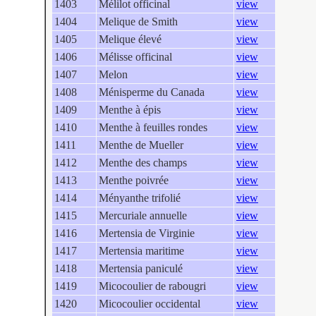
1403
Mélilot officinal
view
1404
Melique de Smith
view
1405
Melique élevé
view
1406
Mélisse officinal
view
1407
Melon
view
1408
Ménisperme du Canada
view
1409
Menthe à épis
view
1410
Menthe à feuilles rondes
view
1411
Menthe de Mueller
view
1412
Menthe des champs
view
1413
Menthe poivrée
view
1414
Ményanthe trifolié
view
1415
Mercuriale annuelle
view
1416
Mertensia de Virginie
view
1417
Mertensia maritime
view
1418
Mertensia paniculé
view
1419
Micocoulier de rabougri
view
1420
Micocoulier occidental
view