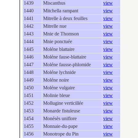
1439
Miscanthus
view
1440
Mitchella rampant
view
1441
Mitrelle à deux feuilles
view
1442
Mitrelle nue
view
1443
Mnie de Thomson
view
1444
Mnie ponctuée
view
1445
Moléne blattaire
view
1446
Moléne fause-blattaire
view
1447
Moléne fausse-phlomide
view
1448
Moléne lychnide
view
1449
Moléne noire
view
1450
Moléne vulgaire
view
1451
Molinie bleue
view
1452
Mollugine verticillée
view
1453
Monarde fistuleuse
view
1454
Monésès uniflore
view
1455
Monnaie-du-pape
view
1456
Monotrope du Pin
view