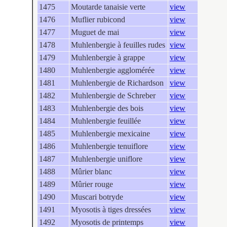
1475
Moutarde tanaisie verte
view
1476
Muflier rubicond
view
1477
Muguet de mai
view
1478
Muhlenbergie à feuilles rudes
view
1479
Muhlenbergie à grappe
view
1480
Muhlenbergie agglomérée
view
1481
Muhlenbergie de Richardson
view
1482
Muhlenbergie de Schreber
view
1483
Muhlenbergie des bois
view
1484
Muhlenbergie feuillée
view
1485
Muhlenbergie mexicaine
view
1486
Muhlenbergie tenuiflore
view
1487
Muhlenbergie uniflore
view
1488
Mûrier blanc
view
1489
Mûrier rouge
view
1490
Muscari botryde
view
1491
Myosotis à tiges dressées
view
1492
Myosotis de printemps
view