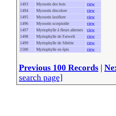
1493
Myosotis des bois
view
1494
Myosotis discolore
view
1495
Myosotis laxiflore
view
1496
Myosotis scorpioïde
view
1497
Myriophylle à fleurs alternes
view
1498
Myriophylle de Farwell
view
1499
Myriophylle de Sibérie
view
1500
Myriophylle en épis
view
Previous 100 Records
|
Ne
search page]