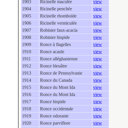
1903
Ricinelle maculée
view
1904
Ricinelle penchée
view
1905
Ricinelle rhomboïde
view
1906
Ricinelle vermiculée
view
1907
Robinier faux-acacia
view
1908
Robinier hispide
view
1909
Ronce à flagelles
view
1910
Ronce acaule
view
1911
Ronce alléghanienne
view
1912
Ronce bleuâtre
view
1913
Ronce de Pennsylvanie
view
1914
Ronce du Canada
view
1915
Ronce du Mont Ida
view
1916
Ronce du Mont Ida
view
1917
Ronce hispide
view
1918
Ronce occidentale
view
1919
Ronce odorante
view
1920
Ronce parviflore
view