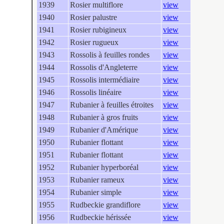
1939
Rosier multiflore
view
1940
Rosier palustre
view
1941
Rosier rubigineux
view
1942
Rosier rugueux
view
1943
Rossolis à feuilles rondes
view
1944
Rossolis d'Angleterre
view
1945
Rossolis intermédiaire
view
1946
Rossolis linéaire
view
1947
Rubanier à feuilles étroites
view
1948
Rubanier à gros fruits
view
1949
Rubanier d'Amérique
view
1950
Rubanier flottant
view
1951
Rubanier flottant
view
1952
Rubanier hyperboréal
view
1953
Rubanier rameux
view
1954
Rubanier simple
view
1955
Rudbeckie grandiflore
view
1956
Rudbeckie hérissée
view