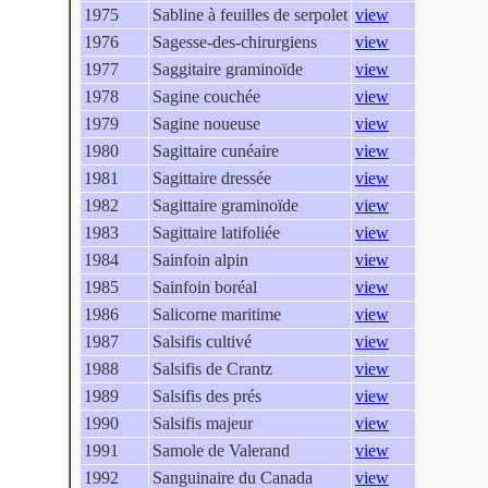
1975
Sabline à feuilles de serpolet
view
1976
Sagesse-des-chirurgiens
view
1977
Saggitaire graminoïde
view
1978
Sagine couchée
view
1979
Sagine noueuse
view
1980
Sagittaire cunéaire
view
1981
Sagittaire dressée
view
1982
Sagittaire graminoïde
view
1983
Sagittaire latifoliée
view
1984
Sainfoin alpin
view
1985
Sainfoin boréal
view
1986
Salicorne maritime
view
1987
Salsifis cultivé
view
1988
Salsifis de Crantz
view
1989
Salsifis des prés
view
1990
Salsifis majeur
view
1991
Samole de Valerand
view
1992
Sanguinaire du Canada
view