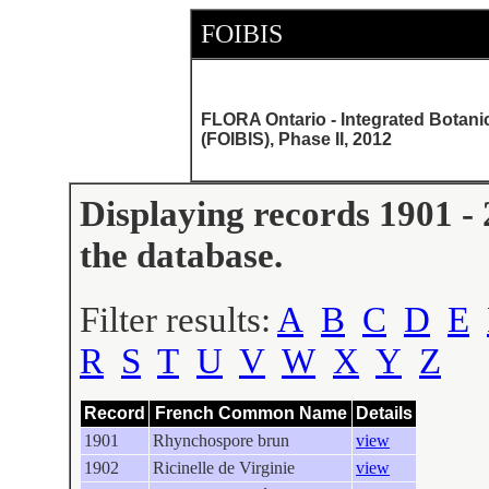
FOIBIS
FLORA Ontario - Integrated Botani
(FOIBIS), Phase II, 2012
Displaying records 1901 - 
the database.
Filter results:
A
B
C
D
E
R
S
T
U
V
W
X
Y
Z
Record
French Common Name
Details
1901
Rhynchospore brun
view
1902
Ricinelle de Virginie
view