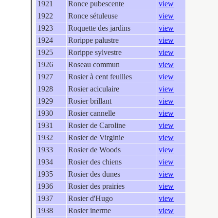
1921
Ronce pubescente
view
1922
Ronce sétuleuse
view
1923
Roquette des jardins
view
1924
Rorippe palustre
view
1925
Rorippe sylvestre
view
1926
Roseau commun
view
1927
Rosier à cent feuilles
view
1928
Rosier aciculaire
view
1929
Rosier brillant
view
1930
Rosier cannelle
view
1931
Rosier de Caroline
view
1932
Rosier de Virginie
view
1933
Rosier de Woods
view
1934
Rosier des chiens
view
1935
Rosier des dunes
view
1936
Rosier des prairies
view
1937
Rosier d'Hugo
view
1938
Rosier inerme
view