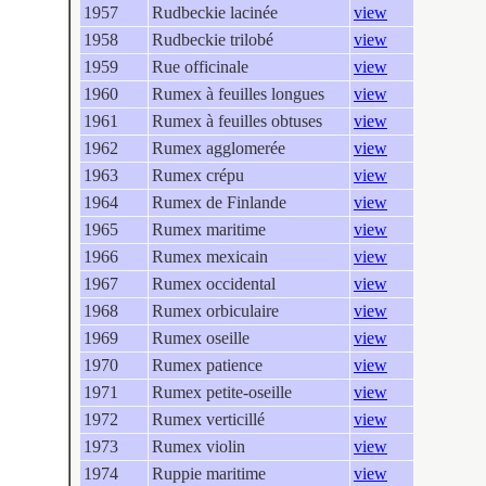
1957
Rudbeckie lacinée
view
1958
Rudbeckie trilobé
view
1959
Rue officinale
view
1960
Rumex à feuilles longues
view
1961
Rumex à feuilles obtuses
view
1962
Rumex agglomerée
view
1963
Rumex crépu
view
1964
Rumex de Finlande
view
1965
Rumex maritime
view
1966
Rumex mexicain
view
1967
Rumex occidental
view
1968
Rumex orbiculaire
view
1969
Rumex oseille
view
1970
Rumex patience
view
1971
Rumex petite-oseille
view
1972
Rumex verticillé
view
1973
Rumex violin
view
1974
Ruppie maritime
view