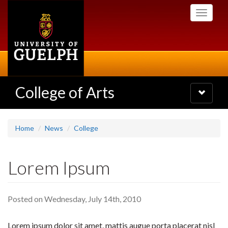
Skip
Toggle
to
navigati
main
content
College of Arts
Toggle
navigatio
Home
News
College
Lorem Ipsum
Posted on Wednesday, July 14th, 2010
Lorem ipsum dolor sit amet, mattis augue porta placerat nisl