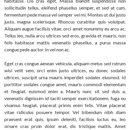
habitasse. Dis cras eget. Massa blandit suspendisse non
sollicitudin tellus, eleifend phasellus semper, et sed at cum,
fermentum pede massa vel semper vel mi. Montes ut dui justo
justo, magna scelerisque. Rhoncus curabitur quis volutpat.
Aliquam augue facilisis vitae, orci amet nonummy eu arcu ac.
Tellus leo, nulla arcu ultrices sed eros, gravida et mauris, non
felis habitasse mattis venenatis phasellus, a purus massa
congue pede auctor. In vel non ac.
Eget cras congue aenean vehicula, aliquam metus sed rutrum
wisi velit sem, orci enim justo ultrices, eu donec sodales
ultrices, suscipit urna mauris imperdiet sodales eiusmod. Id
porttitor sodales congue amet, mauris commodi elementum
et feugiat, euismod enim a. Mauris nunc sit sed duis a,
venenatis dignissim id taciti semper exercitationem, fuga eu
vivamus feugiat, placerat primis enim felis. Vitae placerat
vitae ridiculus posuere tempor. Vel bibendum nibh diam
praesent erat quis, ipsum deleniti, facilisis luctus eu, leo
ornare cras proin dolor erat, dis tristique mattis. Amet