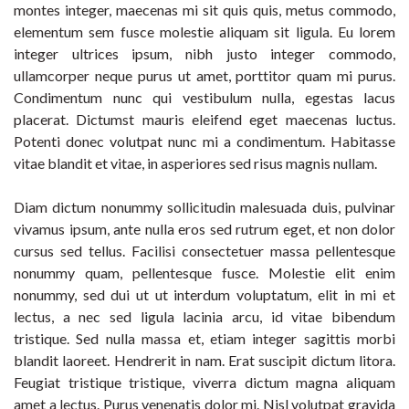
montes integer, maecenas mi sit quis quis, metus commodo,
elementum sem fusce molestie aliquam sit ligula. Eu lorem
integer ultrices ipsum, nibh justo integer commodo,
ullamcorper neque purus ut amet, porttitor quam mi purus.
Condimentum nunc qui vestibulum nulla, egestas lacus
placerat. Dictumst mauris eleifend eget maecenas luctus.
Potenti donec volutpat nunc mi a condimentum. Habitasse
vitae blandit et vitae, in asperiores sed risus magnis nullam.
Diam dictum nonummy sollicitudin malesuada duis, pulvinar
vivamus ipsum, ante nulla eros sed rutrum eget, et non dolor
cursus sed tellus. Facilisi consectetuer massa pellentesque
nonummy quam, pellentesque fusce. Molestie elit enim
nonummy, sed dui ut ut interdum voluptatum, elit in mi et
lectus, a nec sed ligula lacinia arcu, id vitae bibendum
tristique. Sed nulla massa et, etiam integer sagittis morbi
blandit laoreet. Hendrerit in nam. Erat suscipit dictum litora.
Feugiat tristique tristique, viverra dictum magna aliquam
amet a lectus. Purus venenatis dolor mi. Nisl volutpat gravida