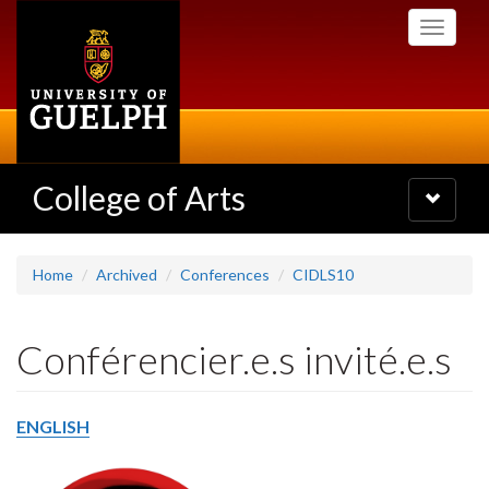
Skip
Toggle
to
navigati
main
content
College of Arts
Toggle
navigatio
Home
Archived
Conferences
CIDLS10
Conférencier.e.s invité.e.s
ENGLISH