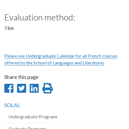
Evaluation method:
TBA
Please see Undergraduate Calendar for all French courses
offered by the School of Languages and Literatures
Share this page
Share
Share
Share
Print
on
on
on
this
SOLAL
Facebook
Twitter
LinkedIn
page
Undergraduate Programs
Graduate Programs