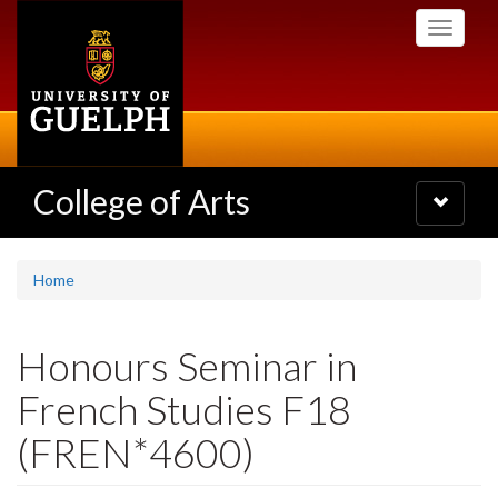
Skip
Toggle
to
navigati
main
content
College of Arts
Toggle
navigatio
Home
Honours Seminar in
French Studies F18
(FREN*4600)