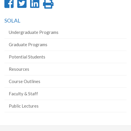
Share
Share
Share
Print
on
on
on
this
SOLAL
Facebook
Twitter
LinkedIn
page
Undergraduate Programs
Graduate Programs
Potential Students
Resources
Course Outlines
Faculty & Staff
Public Lectures