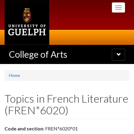
Skip
Toggle
to
navigati
main
content
College of Arts
Toggle
navigatio
Home
Topics in French Literature
(FREN*6020)
Code and section:
FREN*6020*01